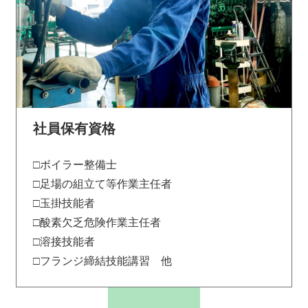
社員保有資格
□ボイラー整備士
□足場の組立て等作業主任者
□玉掛技能者
□酸素欠乏危険作業主任者
□溶接技能者
□フランジ締結技能講習 他